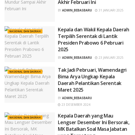
Akhir Februari Ini
BY
ADMIN_BEBASBARU
31 JANUARI 2025
Kepala dan Wakil Kepala Daerah
NASIONAL DAN DAERAH
Terpilih Serentak di Lantik
Presiden Prabowo 6 Pebruari
2025
BY
ADMIN_BEBASBARU
23 JANUARI 2025
Tak Jadi Pebruari, Wamendagri
NASIONAL DAN DAERAH
Bima Arya Ungkap Kepala
Daerah Pelantikan Serentak
Maret 2025
BY
ADMIN_BEBASBARU
23 DESEMBER 2024
Kepala Daerah yang Mau
NASIONAL DAN DAERAH
Lengser Desember Ini Bersorak,
MK Batalkan Soal Masa Jabatan