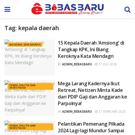
Tag:
kepala daerah
15 Kepala Daerah ‘Amsiong’ di
NASIONAL DAN DAERAH
Tangkap KPK, Ini Biang
Keroknya Kata Mendagri
BY
ADMIN_BEBASBARU
17 JULI 2026
Mega Larang Kadernya Ikut
TOKOH, POLITIK DAN
INVESTIGASI
Retreat, Netizen Minta Kade
dari PDIP Gaji dan Anggaran ke
Parpolnya!
BY
ADMIN_BEBASBARU
21 FEBRUARI 2025
Pelantikan Pemenang Pilkada
TOKOH, POLITIK DAN
INVESTIGASI
2024 Lagi-lagi Mundur Sampai