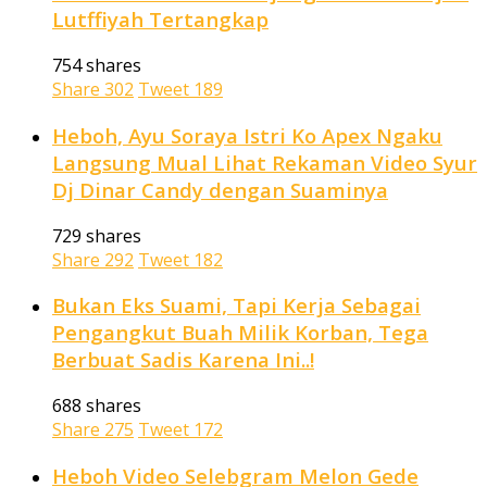
Lutffiyah Tertangkap
754 shares
Share
302
Tweet
189
Heboh, Ayu Soraya Istri Ko Apex Ngaku
Langsung Mual Lihat Rekaman Video Syur
Dj Dinar Candy dengan Suaminya
729 shares
Share
292
Tweet
182
Bukan Eks Suami, Tapi Kerja Sebagai
Pengangkut Buah Milik Korban, Tega
Berbuat Sadis Karena Ini..!
688 shares
Share
275
Tweet
172
Heboh Video Selebgram Melon Gede