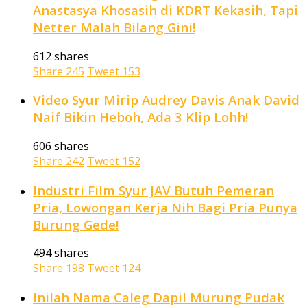
Anastasya Khosasih di KDRT Kekasih, Tapi
Netter Malah Bilang Gini!
612 shares
Share
245
Tweet
153
Video Syur Mirip Audrey Davis Anak David
Naif Bikin Heboh, Ada 3 Klip Lohh!
606 shares
Share
242
Tweet
152
Industri Film Syur JAV Butuh Pemeran
Pria, Lowongan Kerja Nih Bagi Pria Punya
Burung Gede!
494 shares
Share
198
Tweet
124
Inilah Nama Caleg Dapil Murung Pudak