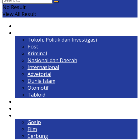
No Result
View All Result
Home
Headline
Tokoh, Politik dan Investigasi
Post
Kriminal
Nasional dan Daerah
Internasional
Advetorial
Dunia Islam
Otomotif
Tabloid
Lintas Kalimantan
Olahraga & Gaya Hidup
Hiburan
Gosip
Film
Cerbung