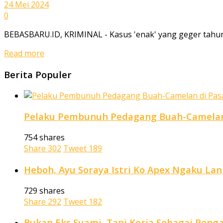
24 Mei 2024
0
BEBASBARU.ID, KRIMINAL - Kasus 'enak' yang geger tahun 20
Read more
Berita Populer
Pelaku Pembunuh Pedagang Buah-Camelan 
754 shares
Share
302
Tweet
189
Heboh, Ayu Soraya Istri Ko Apex Ngaku La
729 shares
Share
292
Tweet
182
Bukan Eks Suami, Tapi Kerja Sebagai Penga