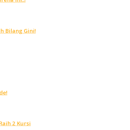
 Bilang Gini!
de!
aih 2 Kursi