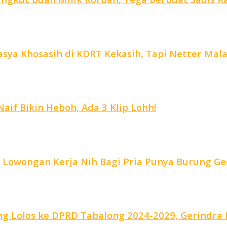
ya Khosasih di KDRT Kekasih, Tapi Netter Malah
aif Bikin Heboh, Ada 3 Klip Lohh!
, Lowongan Kerja Nih Bagi Pria Punya Burung Ge
g Lolos ke DPRD Tabalong 2024-2029, Gerindra R