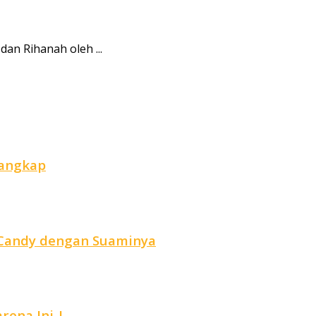
an Rihanah oleh ...
tangkap
r Candy dengan Suaminya
ena Ini..!