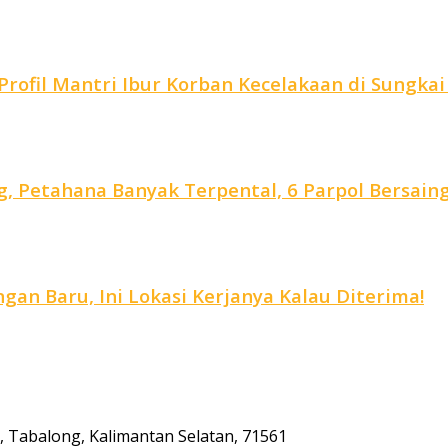
rofil Mantri Ibur Korban Kecelakaan di Sungkai
, Petahana Banyak Terpental, 6 Parpol Bersain
an Baru, Ini Lokasi Kerjanya Kalau Diterima!
ta, Tabalong, Kalimantan Selatan, 71561