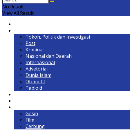
No Result
View All Result
Home
Headline
Tokoh, Politik dan Investigasi
Post
Kriminal
Nasional dan Daerah
Internasional
Advetorial
Dunia Islam
Otomotif
Tabloid
Lintas Kalimantan
Olahraga & Gaya Hidup
Hiburan
Gosip
Film
Cerbung