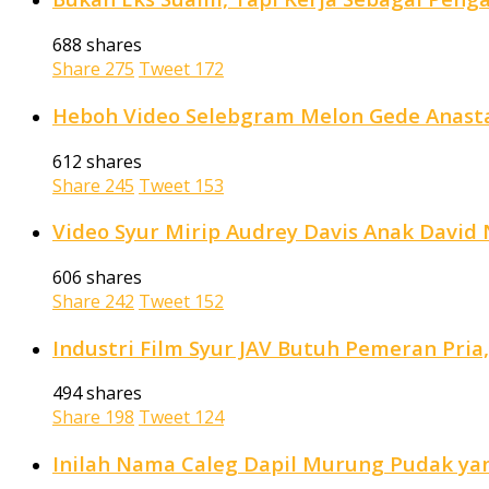
688 shares
Share
275
Tweet
172
Heboh Video Selebgram Melon Gede Anastas
612 shares
Share
245
Tweet
153
Video Syur Mirip Audrey Davis Anak David N
606 shares
Share
242
Tweet
152
Industri Film Syur JAV Butuh Pemeran Pria
494 shares
Share
198
Tweet
124
Inilah Nama Caleg Dapil Murung Pudak yan