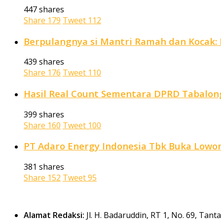
447 shares
Share
179
Tweet
112
Berpulangnya si Mantri Ramah dan Kocak: P
439 shares
Share
176
Tweet
110
Hasil Real Count Sementara DPRD Tabalong
399 shares
Share
160
Tweet
100
PT Adaro Energy Indonesia Tbk Buka Lowong
381 shares
Share
152
Tweet
95
Alamat Redaksi:
Jl. H. Badaruddin, RT 1, No. 69, Tan