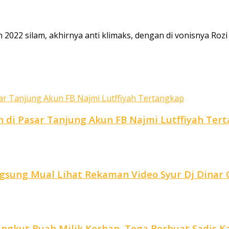
22 silam, akhirnya anti klimaks, dengan di vonisnya Rozi d
di Pasar Tanjung Akun FB Najmi Lutffiyah Ter
ngsung Mual Lihat Rekaman Video Syur Dj Dina
ngkut Buah Milik Korban, Tega Berbuat Sadis Kar