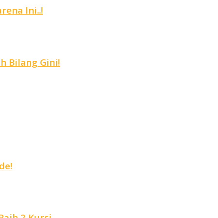
ena Ini..!
 Bilang Gini!
de!
aih 2 Kursi