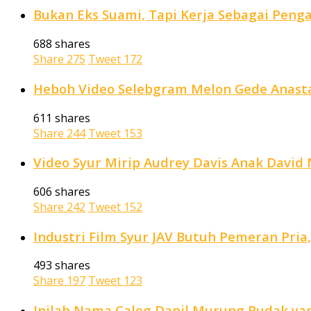
Bukan Eks Suami, Tapi Kerja Sebagai Penga
688 shares
Share
275
Tweet
172
Heboh Video Selebgram Melon Gede Anastas
611 shares
Share
244
Tweet
153
Video Syur Mirip Audrey Davis Anak David N
606 shares
Share
242
Tweet
152
Industri Film Syur JAV Butuh Pemeran Pria
493 shares
Share
197
Tweet
123
Inilah Nama Caleg Dapil Murung Pudak yan