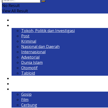
No Result
View All Result
Home
Headline
Tokoh, Politik dan Investigasi
Post
Kriminal
Nasional dan Daerah
Internasional
Advetorial
Dunia Islam
Otomotif
Tabloid
Lintas Kalimantan
Olahraga & Gaya Hidup
Hiburan
Gosip
Film
Cerbung