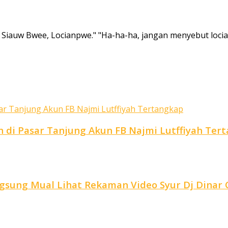
w Bwee, Locianpwe." "Ha-ha-ha, jangan menyebut locianp
di Pasar Tanjung Akun FB Najmi Lutffiyah Ter
ngsung Mual Lihat Rekaman Video Syur Dj Dina