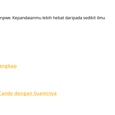
we. Kepandaianmu lebih hebat daripada sedikit ilmu
tangkap
r Candy dengan Suaminya