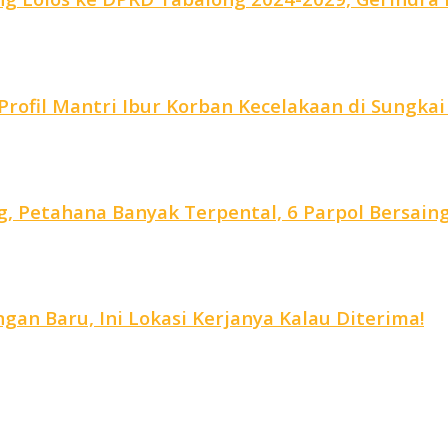
rofil Mantri Ibur Korban Kecelakaan di Sungkai
, Petahana Banyak Terpental, 6 Parpol Bersain
an Baru, Ini Lokasi Kerjanya Kalau Diterima!