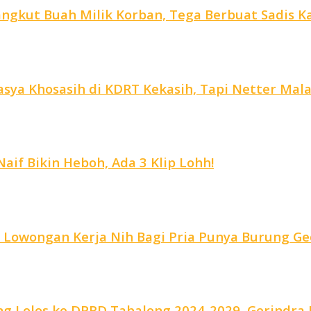
ngkut Buah Milik Korban, Tega Berbuat Sadis Kar
ya Khosasih di KDRT Kekasih, Tapi Netter Malah
aif Bikin Heboh, Ada 3 Klip Lohh!
, Lowongan Kerja Nih Bagi Pria Punya Burung Ge
g Lolos ke DPRD Tabalong 2024-2029, Gerindra R