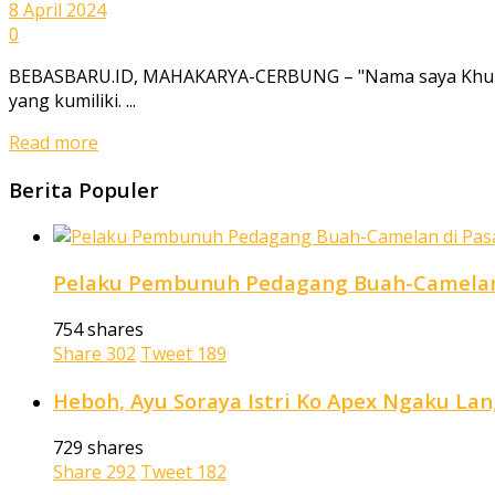
8 April 2024
0
BEBASBARU.ID, MAHAKARYA-CERBUNG – "Nama saya Khu Siau
yang kumiliki. ...
Read more
Berita Populer
Pelaku Pembunuh Pedagang Buah-Camelan 
754 shares
Share
302
Tweet
189
Heboh, Ayu Soraya Istri Ko Apex Ngaku La
729 shares
Share
292
Tweet
182