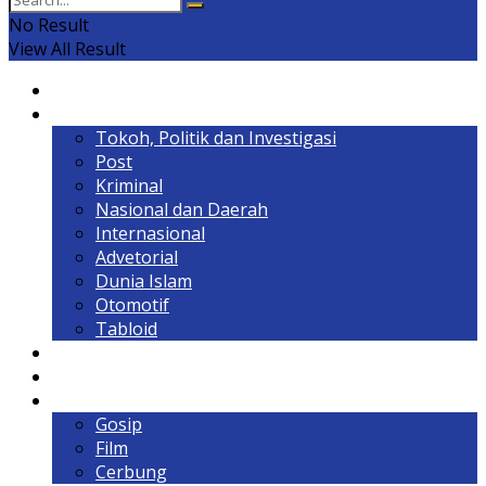
No Result
View All Result
Home
Headline
Tokoh, Politik dan Investigasi
Post
Kriminal
Nasional dan Daerah
Internasional
Advetorial
Dunia Islam
Otomotif
Tabloid
Lintas Kalimantan
Olahraga & Gaya Hidup
Hiburan
Gosip
Film
Cerbung