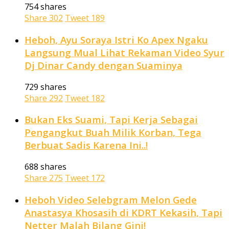
754 shares
Share
302
Tweet
189
Heboh, Ayu Soraya Istri Ko Apex Ngaku
Langsung Mual Lihat Rekaman Video Syur
Dj Dinar Candy dengan Suaminya
729 shares
Share
292
Tweet
182
Bukan Eks Suami, Tapi Kerja Sebagai
Pengangkut Buah Milik Korban, Tega
Berbuat Sadis Karena Ini..!
688 shares
Share
275
Tweet
172
Heboh Video Selebgram Melon Gede
Anastasya Khosasih di KDRT Kekasih, Tapi
Netter Malah Bilang Gini!