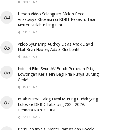
688 SHARES
Heboh Video Selebgram Melon Gede
Anastasya Khosasih di KDRT Kekasih, Tapi
Netter Malah Bilang Gini!
611 SHARES
Video Syur Mirip Audrey Davis Anak David
Naif Bikin Heboh, Ada 3 Klip Lohh!
606 SHARES
Industri Film Syur JAV Butuh Pemeran Pria,
Lowongan Kerja Nih Bagi Pria Punya Burung
Gede!
493 SHARES
Inilah Nama Caleg Dapil Murung Pudak yang
Lolos ke DPRD Tabalong 2024-2029,
Gerindra Raih 2 Kursi
447 SHARES
Berpulangnya si Mantri Ramah dan Kocak: