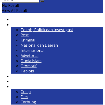
No Result
View All Result
Home
Headline
Tokoh, Politik dan Investigasi
Post
Kriminal
Nasional dan Daerah
Internasional
Advetorial
Dunia Islam
Otomotif
Tabloid
Lintas Kalimantan
Olahraga & Gaya Hidup
Hiburan
Gosip
Film
Cerbung