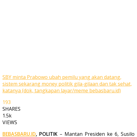
SBY minta Prabowo ubah pemilu yang akan datang,
sistem sekarang money politik gila-gilaan dan tak sehat,
katanya (dok, tangkapan layar/meme bebasbaru.id)
193
SHARES
1.5k
VIEWS
BEBASBARU.ID
, POLITIK
– Mantan Presiden ke 6, Susilo