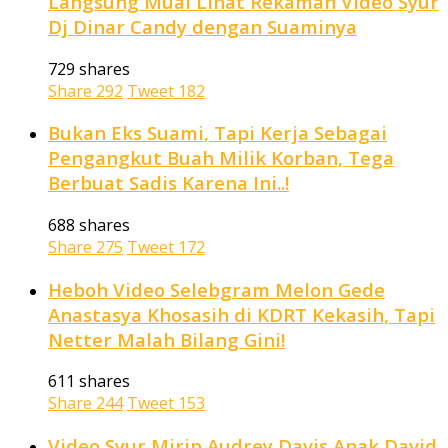
Langsung Mual Lihat Rekaman Video Syur
Dj Dinar Candy dengan Suaminya
729 shares
Share
292
Tweet
182
Bukan Eks Suami, Tapi Kerja Sebagai
Pengangkut Buah Milik Korban, Tega
Berbuat Sadis Karena Ini..!
688 shares
Share
275
Tweet
172
Heboh Video Selebgram Melon Gede
Anastasya Khosasih di KDRT Kekasih, Tapi
Netter Malah Bilang Gini!
611 shares
Share
244
Tweet
153
Video Syur Mirip Audrey Davis Anak David