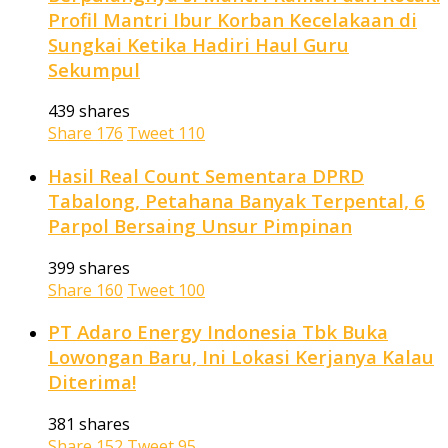
Profil Mantri Ibur Korban Kecelakaan di
Sungkai Ketika Hadiri Haul Guru
Sekumpul
439 shares
Share
176
Tweet
110
Hasil Real Count Sementara DPRD
Tabalong, Petahana Banyak Terpental, 6
Parpol Bersaing Unsur Pimpinan
399 shares
Share
160
Tweet
100
PT Adaro Energy Indonesia Tbk Buka
Lowongan Baru, Ini Lokasi Kerjanya Kalau
Diterima!
381 shares
Share
152
Tweet
95