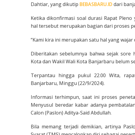
Dahtiar, yang dikutip
BEBASBARU.ID
dari banj
Ketika dikonfirmasi soal durasi Rapat Plen
hal tersebut merupakan bagian dari proses p
“Kami kira ini merupakan satu hal yang wajar 
Diberitakan sebelumnya bahwa sejak sore 
Kota dan Wakil Wali Kota Banjarbaru belum se
Terpantau hingga pukul 22.00 Wita, rapa
Banjarbaru, Minggu (22/9/2024).
Informasi terhimpun, saat ini proses pene
Menyusul beredar kabar adanya pembatalan 
Calon (Paslon) Aditya-Said Abdullah.
Bila memang terjadi demikian, artinya Pas
Syarat (TMS) mencalonkan diri sebagai pesert