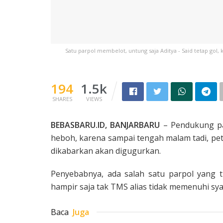
Satu parpol membelot, untung saja Aditya - Said tetap gol, 
194
1.5k
SHARES
VIEWS
BEBASBARU.ID, BANJARBARU
– Pendukung pas
heboh, karena sampai tengah malam tadi, peta
dikabarkan akan digugurkan.
Penyebabnya, ada salah satu parpol yang t
hampir saja tak TMS alias tidak memenuhi sya
Baca
Juga