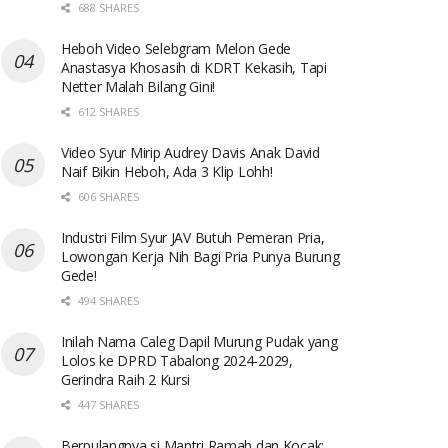
688 SHARES
Heboh Video Selebgram Melon Gede
Anastasya Khosasih di KDRT Kekasih, Tapi
Netter Malah Bilang Gini!
612 SHARES
Video Syur Mirip Audrey Davis Anak David
Naif Bikin Heboh, Ada 3 Klip Lohh!
606 SHARES
Industri Film Syur JAV Butuh Pemeran Pria,
Lowongan Kerja Nih Bagi Pria Punya Burung
Gede!
494 SHARES
Inilah Nama Caleg Dapil Murung Pudak yang
Lolos ke DPRD Tabalong 2024-2029,
Gerindra Raih 2 Kursi
447 SHARES
Berpulangnya si Mantri Ramah dan Kocak: