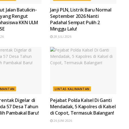
t Jalan Batulicin-
Janji PLN, Listrik Baru Normal
 yang Rengut
September 2026 Nanti
ahasiswa KKN ULM
Padahal Sempat Pulih 2
SE
Minggu Lalu!
026
28 JULI 2026
LIMANTAN
LINTAS KALIMANTAN
rentak Digelar di
Pejabat Polda Kalsel Di Ganti
ada 57 Desa Tahun
Mendadak, 5 Kapolres di Kalsel
ilih Pambakal Baru!
di Copot, Termasuk Balangan!
26 JUNI 2026