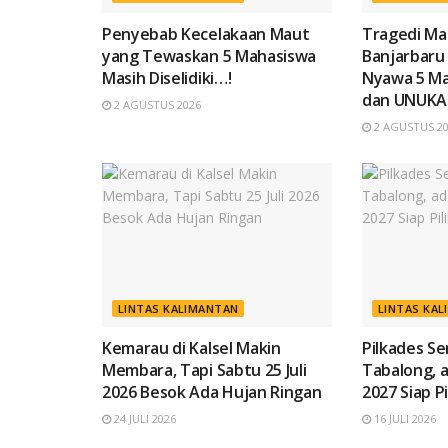
Penyebab Kecelakaan Maut
Tragedi Mau
yang Tewaskan 5 Mahasiswa
Banjarbaru
Masih Diselidiki…!
Nyawa 5 M
dan UNUKA
2 AGUSTUS 2026
2 AGUSTUS 2
LINTAS KALIMANTAN
LINTAS KA
Kemarau di Kalsel Makin
Pilkades Se
Membara, Tapi Sabtu 25 Juli
Tabalong, 
2026 Besok Ada Hujan Ringan
2027 Siap P
24 JULI 2026
16 JULI 2026