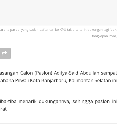
karena parpol yang sudah daftarkan ke KPU tak bisa tarik dukungan lagi (dok,
tangkapan layar)
angan Calon (Paslon) Aditya-Said Abdullah sempat
hana Pilwali Kota Banjarbaru, Kalimantan Selatan ini
iba-tiba menarik dukungannya, sehingga paslon ini
rat.