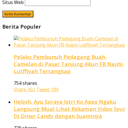
Situs Web
Berita Populer
Pelaku Pembunuh Pedagang Buah-
Camelan di Pasar Tanjung Akun FB Najmi
Lutffiyah Tertangkap
754 shares
Share
302
Tweet
189
Heboh, Ayu Soraya Istri Ko Apex Ngaku
Langsung Mual Lihat Rekaman Video Syur
Dj Dinar Candy dengan Suaminya
729 shares