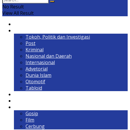
No Result
View All Result
Home
Headline
Tokoh, Politik dan Investigasi
Post
Kriminal
Nasional dan Daerah
Internasional
Advetorial
Dunia Islam
Otomotif
Tabloid
Lintas Kalimantan
Olahraga & Gaya Hidup
Hiburan
Gosip
Film
Cerbung