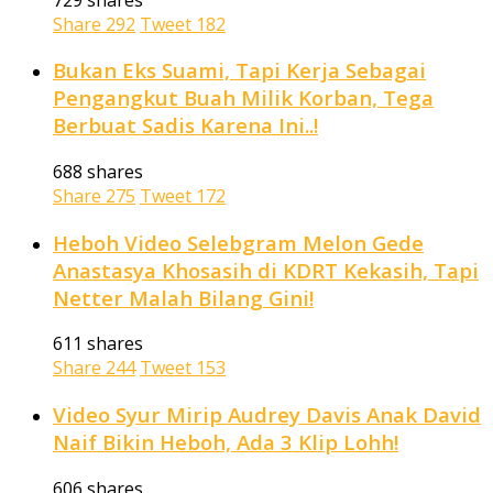
Share
292
Tweet
182
Bukan Eks Suami, Tapi Kerja Sebagai
Pengangkut Buah Milik Korban, Tega
Berbuat Sadis Karena Ini..!
688 shares
Share
275
Tweet
172
Heboh Video Selebgram Melon Gede
Anastasya Khosasih di KDRT Kekasih, Tapi
Netter Malah Bilang Gini!
611 shares
Share
244
Tweet
153
Video Syur Mirip Audrey Davis Anak David
Naif Bikin Heboh, Ada 3 Klip Lohh!
606 shares