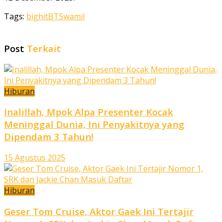
Tags:
bighit
BTS
wamil
Post
Terkait
Hiburan
Inalillah, Mpok Alpa Presenter Kocak
Meninggal Dunia, Ini Penyakitnya yang
Dipendam 3 Tahun!
15 Agustus 2025
Hiburan
Geser Tom Cruise, Aktor Gaek Ini Tertajir