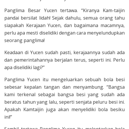
Panglima Besar Yucen tertawa. “Ki­ranya Kam-taijin
pandai bersilat lidah! Sejak dahulu, semua orang tahu
siapakah Kerajaan Yucen, dan bagaimana macam­nya,
perlu apa mesti diselidiki dengan cara menyelundupkan
seorang panglima!
Keadaan di Yucen sudah pasti, kerajaan­nya sudah ada
dan pemerintahannya ber­jalan terus, seperti ini. Perlu
apa diseli­diki lagi?”
Panglima Yucen itu mengeluarkan sebuah bola besi
sebesar kepalan tangan dan menyambung. “Bangsa
kami terkenal sebagai bangsa besi yang sudah ada
beratus tahun yang lalu, seperti senjata peluru besi ini.
Apakah Kam­taijin juga akan menyelidiki bola besiku
ini!”
Sambil tertawa Panglima Yucen itu melontarkan bola