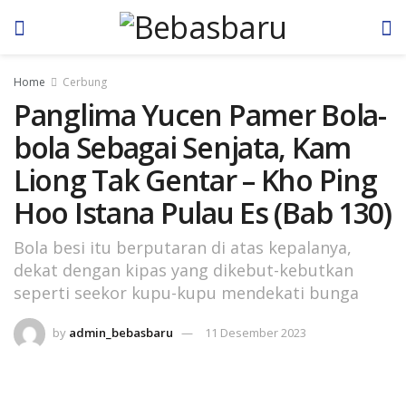
Home
Cerbung
Panglima Yucen Pamer Bola-
bola Sebagai Senjata, Kam
Liong Tak Gentar – Kho Ping
Hoo Istana Pulau Es (Bab 130)
Bola besi itu berputaran di atas kepalanya,
dekat dengan kipas yang dikebut-kebutkan
seperti seekor kupu­-kupu mendekati bunga
by
admin_bebasbaru
11 Desember 2023