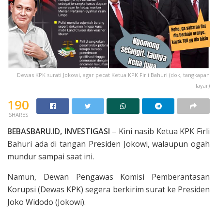
Dewas KPK surati Jokowi, agar pecat Ketua KPK Firli Bahuri (dok, tangkapan
layar)
190
SHARES
BEBASBARU.ID, INVESTIGASI
– Kini nasib Ketua KPK Firli
Bahuri ada di tangan Presiden Jokowi, walaupun ogah
mundur sampai saat ini.
Namun, Dewan Pengawas Komisi Pemberantasan
Korupsi (Dewas KPK) segera berkirim surat ke Presiden
Joko Widodo (Jokowi).