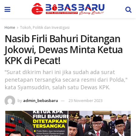
Home
Tokoh, Politik dan Investigasi
Nasib Firli Bahuri Ditangan
Jokowi, Dewas Minta Ketua
KPK di Pecat!
"Surat dikirim hari ini jika sudah ada surat
penetapan tersangka secara resmi dari Polda,"
kata Syamsuddin, salah satu Dewas KPK.
by
admin_bebasbaru
23 November 2023