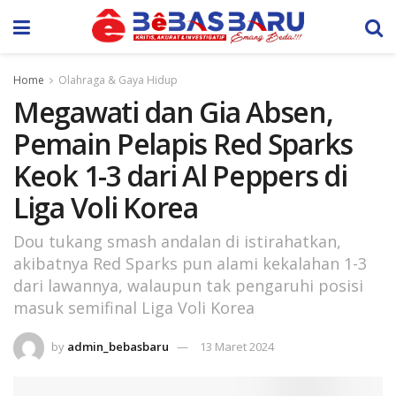
Home
Olahraga & Gaya Hidup
Megawati dan Gia Absen,
Pemain Pelapis Red Sparks
Keok 1-3 dari Al Peppers di
Liga Voli Korea
Dou tukang smash andalan di istirahatkan,
akibatnya Red Sparks pun alami kekalahan 1-3
dari lawannya, walaupun tak pengaruhi posisi
masuk semifinal Liga Voli Korea
by
admin_bebasbaru
13 Maret 2024