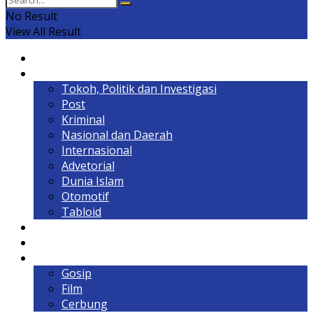
No Result
View All Result
Home
Headline
Tokoh, Politik dan Investigasi
Post
Kriminal
Nasional dan Daerah
Internasional
Advetorial
Dunia Islam
Otomotif
Tabloid
Lintas Kalimantan
Olahraga & Gaya Hidup
Hiburan
Gosip
Film
Cerbung