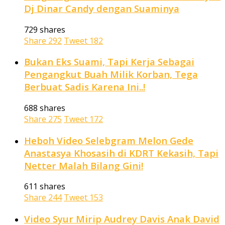
Dj Dinar Candy dengan Suaminya
729 shares
Share
292
Tweet
182
Bukan Eks Suami, Tapi Kerja Sebagai
Pengangkut Buah Milik Korban, Tega
Berbuat Sadis Karena Ini..!
688 shares
Share
275
Tweet
172
Heboh Video Selebgram Melon Gede
Anastasya Khosasih di KDRT Kekasih, Tapi
Netter Malah Bilang Gini!
611 shares
Share
244
Tweet
153
Video Syur Mirip Audrey Davis Anak David