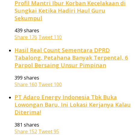
Profil Mantri Ibur Korban Kecelakaan di
Sungkai Ketika Hadiri Haul Guru
Sekumpul
439 shares
Share
176
Tweet
110
Hasil Real Count Sementara DPRD
Tabalong, Petahana Banyak Terpental, 6
Parpol Bersaing Unsur Pimpinan
399 shares
Share
160
Tweet
100
PT Adaro Energy Indonesia Tbk Buka
Lowongan Baru, Ini Lokasi Kerjanya Kalau
Diterima!
381 shares
Share
152
Tweet
95