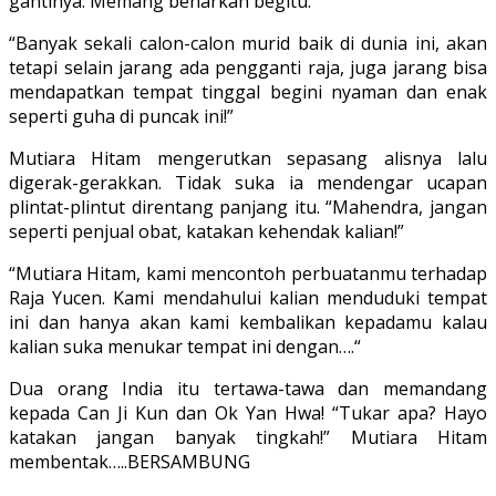
gantinya. Memang benarkah begitu.”
“Banyak sekali calon-calon murid baik di dunia ini, akan
tetapi selain jarang ada pengganti raja, juga jarang bisa
mendapatkan tempat tinggal begini nyaman dan enak
seperti guha di puncak ini!”
Mutiara Hitam mengerutkan sepasang alisnya lalu
digerak-gerakkan. Tidak suka ia mendengar ucapan
plintat-plintut di­rentang panjang itu. “Mahendra, jangan
seperti penjual obat, katakan kehendak kalian!”
“Mutiara Hitam, kami mencontoh per­buatanmu terhadap
Raja Yucen. Kami mendahului kalian menduduki tempat
ini dan hanya akan kami kembalikan kepada­mu kalau
kalian suka menukar tempat ini dengan….“
Dua orang India itu tertawa­-tawa dan memandang
kepada Can Ji Kun dan Ok Yan Hwa! “Tukar apa? Hayo
katakan jangan banyak tingkah!” Mutiara Hitam
memben­tak…..BERSAMBUNG