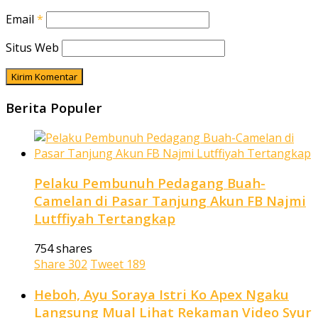
Email
*
Situs Web
Berita Populer
Pelaku Pembunuh Pedagang Buah-
Camelan di Pasar Tanjung Akun FB Najmi
Lutffiyah Tertangkap
754 shares
Share
302
Tweet
189
Heboh, Ayu Soraya Istri Ko Apex Ngaku
Langsung Mual Lihat Rekaman Video Syur