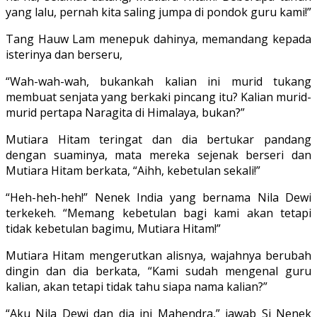
yang lalu, pernah kita saling jumpa di pondok guru kami!”
Tang Hauw Lam menepuk dahinya, memandang kepada
isterinya dan berseru,
“Wah-wah-wah, bukankah kalian ini murid tukang
membuat senjata yang berkaki pincang itu? Kalian murid-
murid pertapa Naragita di Himalaya, bukan?”
Mutiara Hitam teringat dan dia ber­tukar pandang
dengan suaminya, mata mereka sejenak berseri dan
Mutiara Hi­tam berkata, “Aihh, kebetulan sekali!”
“Heh-heh-heh!” Nenek India yang ber­nama Nila Dewi
terkekeh. “Memang ke­betulan bagi kami akan tetapi
tidak kebetulan bagimu, Mutiara Hitam!”
Mutiara Hitam mengerutkan alisnya, wajahnya berubah
dingin dan dia berka­ta, “Kami sudah mengenal guru
kalian, akan tetapi tidak tahu siapa nama ka­lian?”
“Aku Nila Dewi dan dia ini Mahen­dra,” jawab Si Nenek