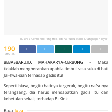
Ilustrasi Cersil Kho Ping Hoo, Istana Pulau Es (dok, tangkapan layar)
190
SHARES
BEBASBARU.ID, MAHAKARYA-CERBUNG
– Maka
tidaklah mengherankan apabila timbul rasa suka di hati
Jai-hwa-sian terhadap gadis itu!
Seperti biasa, begitu hatinya tergerak, begitu nafsunya
terangsang, dia harus mendapatkan gadis itu dan
kebetulan sekali, terhadap Bi Kiok.
Baca
Juga