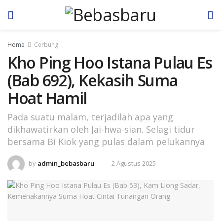
Home
Cerbung
Kho Ping Hoo Istana Pulau Es
(Bab 692), Kekasih Suma
Hoat Hamil
Pada suatu malam, terjadilah apa yang
dikhawatirkan oleh Jai-hwa-sian. Selagi tidur
bersama Bi Kiok yang pulas dalam pelukannya
by
admin_bebasbaru
2 Agustus 2025