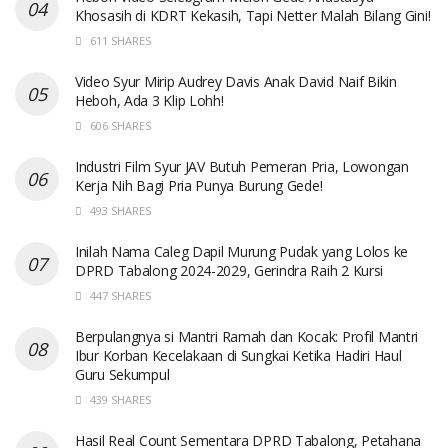
Khosasih di KDRT Kekasih, Tapi Netter Malah Bilang Gini!
611 SHARES
Video Syur Mirip Audrey Davis Anak David Naif Bikin
Heboh, Ada 3 Klip Lohh!
606 SHARES
Industri Film Syur JAV Butuh Pemeran Pria, Lowongan
Kerja Nih Bagi Pria Punya Burung Gede!
493 SHARES
Inilah Nama Caleg Dapil Murung Pudak yang Lolos ke
DPRD Tabalong 2024-2029, Gerindra Raih 2 Kursi
447 SHARES
Berpulangnya si Mantri Ramah dan Kocak: Profil Mantri
Ibur Korban Kecelakaan di Sungkai Ketika Hadiri Haul
Guru Sekumpul
439 SHARES
Hasil Real Count Sementara DPRD Tabalong, Petahana