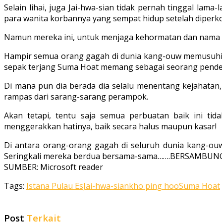
Selain lihai, juga Jai-hwa-sian tidak pernah tinggal lam
para wanita korbannya yang sempat hidup setelah diperk
Namun mereka ini, untuk menjaga kehormatan dan nama s
Hampir semua orang gagah di dunia kang-ouw memusuhin
sepak terjang Suma Hoat memang sebagai seorang pende
Di mana pun dia berada dia selalu menentang kejahata
rampas dari sarang-sarang perampok.
Akan tetapi, tentu saja semua perbuatan baik ini tid
menggerakkan hatinya, baik secara halus maupun kasar!
Di antara orang-orang gagah di seluruh dunia kang-ouw
Seringkali mereka berdua bersama-sama…….BERSAMBUN
SUMBER: Microsoft reader
Tags:
Istana Pulau Es
Jai-hwa-sian
kho ping hoo
Suma Hoat
Post
Terkait