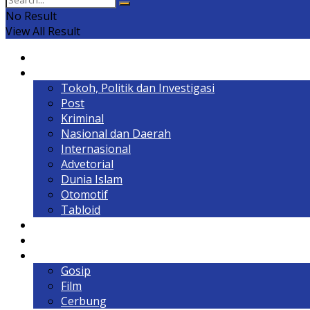
No Result
View All Result
Home
Headline
Tokoh, Politik dan Investigasi
Post
Kriminal
Nasional dan Daerah
Internasional
Advetorial
Dunia Islam
Otomotif
Tabloid
Lintas Kalimantan
Olahraga & Gaya Hidup
Hiburan
Gosip
Film
Cerbung