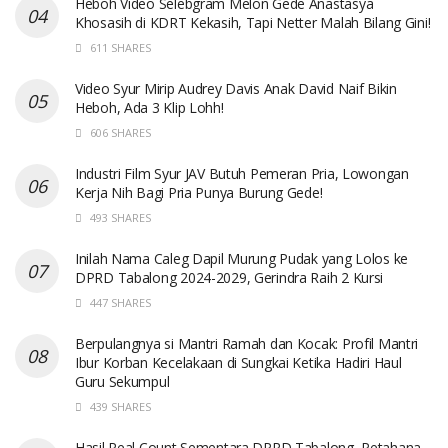
Heboh Video Selebgram Melon Gede Anastasya
Khosasih di KDRT Kekasih, Tapi Netter Malah Bilang Gini!
611 SHARES
Video Syur Mirip Audrey Davis Anak David Naif Bikin
Heboh, Ada 3 Klip Lohh!
606 SHARES
Industri Film Syur JAV Butuh Pemeran Pria, Lowongan
Kerja Nih Bagi Pria Punya Burung Gede!
493 SHARES
Inilah Nama Caleg Dapil Murung Pudak yang Lolos ke
DPRD Tabalong 2024-2029, Gerindra Raih 2 Kursi
447 SHARES
Berpulangnya si Mantri Ramah dan Kocak: Profil Mantri
Ibur Korban Kecelakaan di Sungkai Ketika Hadiri Haul
Guru Sekumpul
439 SHARES
Hasil Real Count Sementara DPRD Tabalong, Petahana