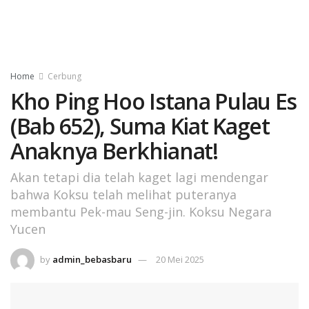
Home
Cerbung
Kho Ping Hoo Istana Pulau Es
(Bab 652), Suma Kiat Kaget
Anaknya Berkhianat!
Akan tetapi dia telah kaget lagi mendengar
bahwa Koksu telah melihat puteranya
membantu Pek-mau Seng-jin. Koksu Negara
Yucen
by
admin_bebasbaru
20 Mei 2025