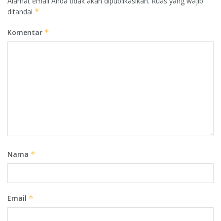
Alamat email Anda tidak akan dipublikasikan.
Ruas yang wajib
ditandai
*
Komentar
*
Nama
*
Email
*