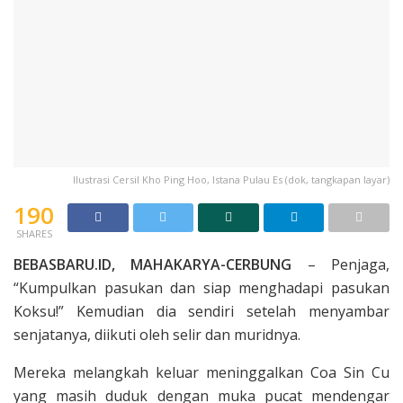
Ilustrasi Cersil Kho Ping Hoo, Istana Pulau Es (dok, tangkapan layar)
190
SHARES
BEBASBARU.ID, MAHAKARYA-CERBUNG
– Penjaga,
“Kumpulkan pasukan dan siap menghadapi pasukan
Koksu!” Kemudian dia sendiri setelah menyambar
senjatanya, diikuti oleh selir dan muridnya.
Mereka melangkah keluar meninggalkan Coa Sin Cu
yang masih duduk dengan muka pucat mendengar