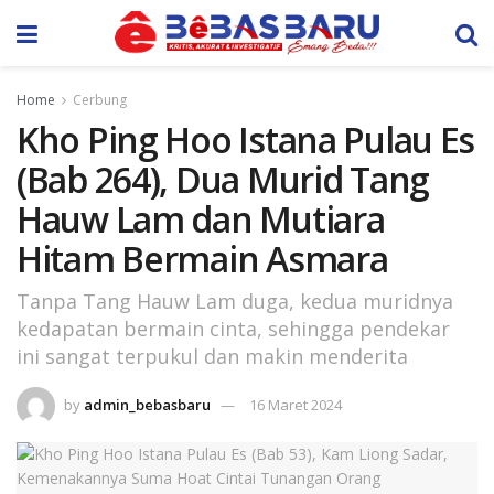
Home
Cerbung
Kho Ping Hoo Istana Pulau Es
(Bab 264), Dua Murid Tang
Hauw Lam dan Mutiara
Hitam Bermain Asmara
Tanpa Tang Hauw Lam duga, kedua muridnya
kedapatan bermain cinta, sehingga pendekar
ini sangat terpukul dan makin menderita
by
admin_bebasbaru
16 Maret 2024