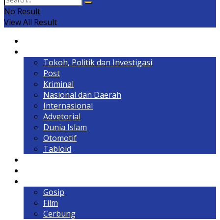
No Result
View All Result
Home
Headline
Tokoh, Politik dan Investigasi
Post
Kriminal
Nasional dan Daerah
Internasional
Advetorial
Dunia Islam
Otomotif
Tabloid
Lintas Kalimantan
Olahraga & Gaya Hidup
Hiburan
Gosip
Film
Cerbung