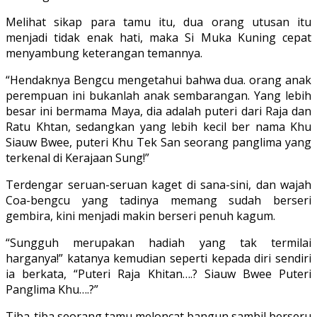
Melihat sikap para tamu itu, dua orang utusan itu
menjadi tidak enak hati, maka Si Muka Kuning cepat
menyambung keterangan teman­nya.
“Hendaknya Bengcu mengetahui bahwa dua. orang anak
perempuan ini bukanlah anak sembarangan. Yang lebih
besar ini bermama Maya, dia adalah puteri dari Raja dan
Ratu Khtan, sedangkan yang lebih kecil ber nama Khu
Siauw Bwee, puteri Khu Tek San seorang panglima yang
terkenal di Kerajaan Sung!”
Terdengar seruan-seruan kaget di sana-sini, dan wajah
Coa-bengcu yang tadinya memang sudah berseri
gembira, kini menjadi makin berseri penuh kagum.
“Sungguh merupakan hadiah yang tak termilai
harganya!” katanya kemudian seperti kepada diri sendiri
ia berkata, “Puteri Raja Khitan….? Siauw Bwee Puteri
Panglima Khu….?”
Tiba-tiba seorang tamu meloncat bangun sambil berseru