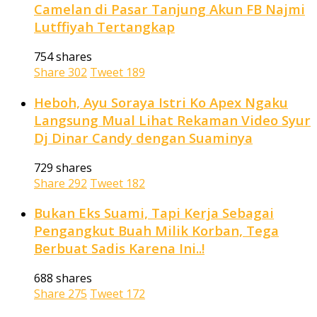
Camelan di Pasar Tanjung Akun FB Najmi
Lutffiyah Tertangkap
754 shares
Share
302
Tweet
189
Heboh, Ayu Soraya Istri Ko Apex Ngaku
Langsung Mual Lihat Rekaman Video Syur
Dj Dinar Candy dengan Suaminya
729 shares
Share
292
Tweet
182
Bukan Eks Suami, Tapi Kerja Sebagai
Pengangkut Buah Milik Korban, Tega
Berbuat Sadis Karena Ini..!
688 shares
Share
275
Tweet
172