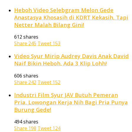
Heboh Video Selebgram Melon Gede
Anastasya Khosasih di KDRT Kekasih, Tapi
Netter Malah Bilang Gini!
612 shares
Share
245
Tweet
153
Video Syur Mirip Audrey Davis Anak David
Naif Bikin Heboh, Ada 3 Klip Lohh!
606 shares
Share
242
Tweet
152
Industri Film Syur JAV Butuh Pemeran
Pria, Lowongan Kerja Nih Bagi Pria Punya
Burung Gede!
494 shares
Share
198
Tweet
124