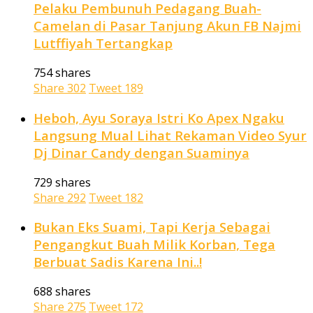
Pelaku Pembunuh Pedagang Buah-
Camelan di Pasar Tanjung Akun FB Najmi
Lutffiyah Tertangkap
754 shares
Share
302
Tweet
189
Heboh, Ayu Soraya Istri Ko Apex Ngaku
Langsung Mual Lihat Rekaman Video Syur
Dj Dinar Candy dengan Suaminya
729 shares
Share
292
Tweet
182
Bukan Eks Suami, Tapi Kerja Sebagai
Pengangkut Buah Milik Korban, Tega
Berbuat Sadis Karena Ini..!
688 shares
Share
275
Tweet
172