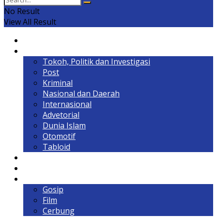
No Result
View All Result
Home
Headline
Tokoh, Politik dan Investigasi
Post
Kriminal
Nasional dan Daerah
Internasional
Advetorial
Dunia Islam
Otomotif
Tabloid
Lintas Kalimantan
Olahraga & Gaya Hidup
Hiburan
Gosip
Film
Cerbung