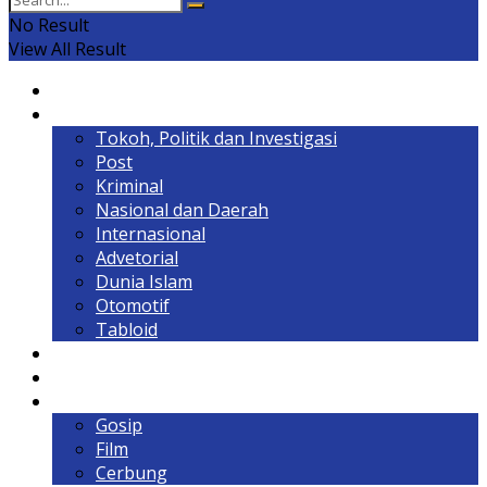
No Result
View All Result
Home
Headline
Tokoh, Politik dan Investigasi
Post
Kriminal
Nasional dan Daerah
Internasional
Advetorial
Dunia Islam
Otomotif
Tabloid
Lintas Kalimantan
Olahraga & Gaya Hidup
Hiburan
Gosip
Film
Cerbung