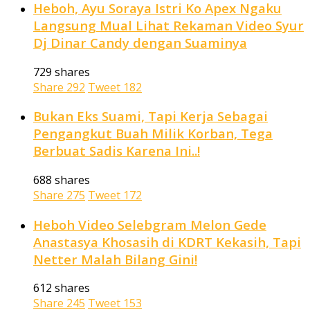
Heboh, Ayu Soraya Istri Ko Apex Ngaku
Langsung Mual Lihat Rekaman Video Syur
Dj Dinar Candy dengan Suaminya
729 shares
Share
292
Tweet
182
Bukan Eks Suami, Tapi Kerja Sebagai
Pengangkut Buah Milik Korban, Tega
Berbuat Sadis Karena Ini..!
688 shares
Share
275
Tweet
172
Heboh Video Selebgram Melon Gede
Anastasya Khosasih di KDRT Kekasih, Tapi
Netter Malah Bilang Gini!
612 shares
Share
245
Tweet
153