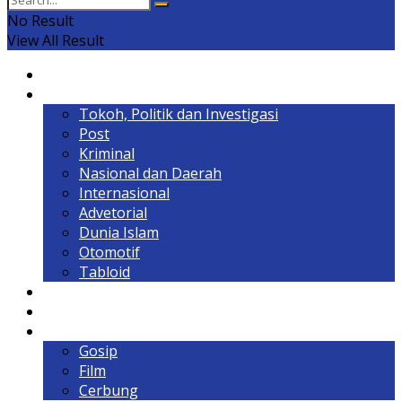
No Result
View All Result
Home
Headline
Tokoh, Politik dan Investigasi
Post
Kriminal
Nasional dan Daerah
Internasional
Advetorial
Dunia Islam
Otomotif
Tabloid
Lintas Kalimantan
Olahraga & Gaya Hidup
Hiburan
Gosip
Film
Cerbung