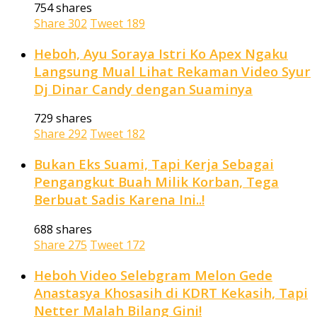
754 shares
Share
302
Tweet
189
Heboh, Ayu Soraya Istri Ko Apex Ngaku
Langsung Mual Lihat Rekaman Video Syur
Dj Dinar Candy dengan Suaminya
729 shares
Share
292
Tweet
182
Bukan Eks Suami, Tapi Kerja Sebagai
Pengangkut Buah Milik Korban, Tega
Berbuat Sadis Karena Ini..!
688 shares
Share
275
Tweet
172
Heboh Video Selebgram Melon Gede
Anastasya Khosasih di KDRT Kekasih, Tapi
Netter Malah Bilang Gini!