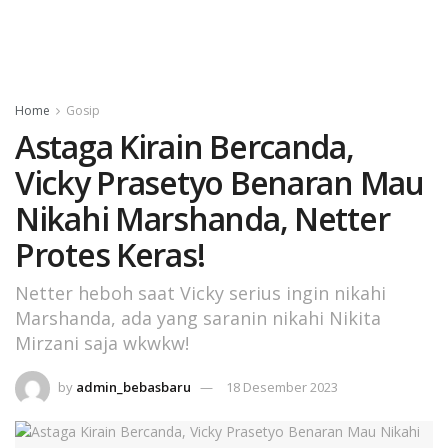
Home
Gosip
Astaga Kirain Bercanda,
Vicky Prasetyo Benaran Mau
Nikahi Marshanda, Netter
Protes Keras!
Netter heboh saat Vicky serius ingin nikahi
Marshanda, ada yang saranin nikahi Nikita
Mirzani saja wkwkw!
by
admin_bebasbaru
18 Desember 2023