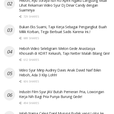
Heboh, Ayu Soraya Istri Ko Apex Ngaku Langsung Mual
Lihat Rekaman Video Syur Dj Dinar Candy dengan
Suaminya
729 SHARES
Bukan Eks Suami, Tapi Kerja Sebagai Pengangkut Buah
Milik Korban, Tega Berbuat Sadis Karena Ini..!
688 SHARES
Heboh Video Selebgram Melon Gede Anastasya
Khosasih di KDRT Kekasih, Tapi Netter Malah Bilang Gini!
612 SHARES
Video Syur Mirip Audrey Davis Anak David Naif Bikin
Heboh, Ada 3 Klip Lohh!
606 SHARES
Industri Film Syur JAV Butuh Pemeran Pria, Lowongan
Kerja Nih Bagi Pria Punya Burung Gede!
494 SHARES
Inilah Nama Caleg Dapil Murung Pudak yang Lolos ke