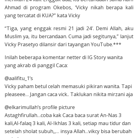
Ahmad di program Okebos, ‘Vicky nikah berapa kali
yang tercatat di KUA?” kata Vicky
“Tiga, yang enggak resmi 21 jadi 24′. Demi Allah, aku
Muslim ya, itu bercandaan. Cuma jadi segitunya,” lanjut
Vicky Prasetyo dilansir dari tayangan YouTube.***
Inilah beberapa komentar netter di IG Story wanita
yang akrab di panggil Caca:
@aalifitu_1’s
Vicky paham betul celah memasuki pikiran wanita. Tapi
pleaseee… Jangan caca vick.. Taklukan nikita mirzani aja
@elkarimullah’s profile picture
Astaghfirullah…coba kak Caca baca surat An-Nas 3
kali,Al-falaq 3 kali, Al-Ikhlas 3 kali, setiap mau tidur dan
setelah sholat subuh,,… insya Allah…vikcy bisa berubah