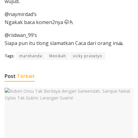
wujud..
@naymirdad’s
Ngakak baca komen2nya 🤭🫰
@riidwan_99’s
Siapa pun itu tlong slamatkan Caca dari orang ini🙏
Tags:
marshanda
Menikah
vicky prasetyo
Post
Terkait