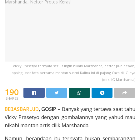
Vicky Prasetyo ternyata serius ingin nikahi Marshanda, netter pun heboh,
apalagi saat foto bersama mantan suami Kalina ini di pajang Caca di IG nya
(dok, IG Marshanda)
190
SHARES
BEBASBARU.ID
, GOSIP
– Banyak yang tertawa saat tahu
Vicky Prasetyo dengan gombalannya yang yahud mau
nikahi mantan artis cilik Marshanda.
Namun, becandaan itu ternyata bukan sembarangan