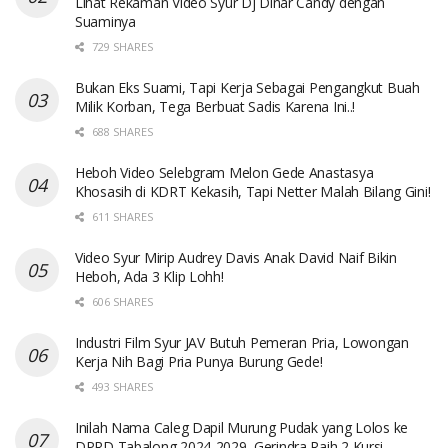
Lihat Rekaman Video Syur Dj Dinar Candy dengan
Suaminya
729 SHARES
Bukan Eks Suami, Tapi Kerja Sebagai Pengangkut Buah
Milik Korban, Tega Berbuat Sadis Karena Ini..!
688 SHARES
Heboh Video Selebgram Melon Gede Anastasya
Khosasih di KDRT Kekasih, Tapi Netter Malah Bilang Gini!
611 SHARES
Video Syur Mirip Audrey Davis Anak David Naif Bikin
Heboh, Ada 3 Klip Lohh!
606 SHARES
Industri Film Syur JAV Butuh Pemeran Pria, Lowongan
Kerja Nih Bagi Pria Punya Burung Gede!
493 SHARES
Inilah Nama Caleg Dapil Murung Pudak yang Lolos ke
DPRD Tabalong 2024-2029, Gerindra Raih 2 Kursi