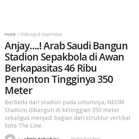
Home
Olahraga & Gaya Hidup
Anjay….! Arab Saudi Bangun
Stadion Sepakbola di Awan
Berkapasitas 46 Ribu
Penonton Tingginya 350
Meter
Berbeda dari stadion pada umumnya, NEOM
Stadium dibangun di ketinggian 350 meter
sekaligus menjadi bagian dari struktur vertikal
kota The Line.
by
admin_bebasbaru
28 Oktober 2025