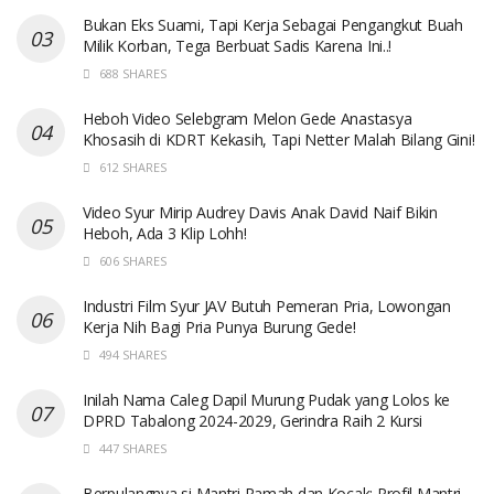
Bukan Eks Suami, Tapi Kerja Sebagai Pengangkut Buah
Milik Korban, Tega Berbuat Sadis Karena Ini..!
688 SHARES
Heboh Video Selebgram Melon Gede Anastasya
Khosasih di KDRT Kekasih, Tapi Netter Malah Bilang Gini!
612 SHARES
Video Syur Mirip Audrey Davis Anak David Naif Bikin
Heboh, Ada 3 Klip Lohh!
606 SHARES
Industri Film Syur JAV Butuh Pemeran Pria, Lowongan
Kerja Nih Bagi Pria Punya Burung Gede!
494 SHARES
Inilah Nama Caleg Dapil Murung Pudak yang Lolos ke
DPRD Tabalong 2024-2029, Gerindra Raih 2 Kursi
447 SHARES
Berpulangnya si Mantri Ramah dan Kocak: Profil Mantri