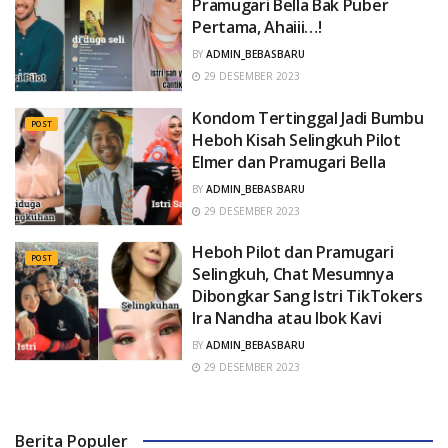
Pramugari Bella Bak Puber
Pertama, Ahaiii…!
BY
ADMIN_BEBASBARU
29 DESEMBER 2023
Kondom Tertinggal Jadi Bumbu
POST
Heboh Kisah Selingkuh PiIot
Elmer dan Pramugari Bella
BY
ADMIN_BEBASBARU
29 DESEMBER 2023
Heboh PiIot dan Pramugari
POST
Selingkuh, Chat Mesumnya
Dibongkar Sang Istri TikTokers
Ira Nandha atau Ibok Kavi
BY
ADMIN_BEBASBARU
29 DESEMBER 2023
Berita Populer