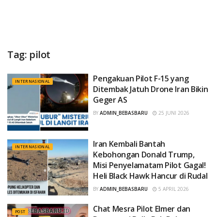
Tag:
pilot
Pengakuan Pilot F-15 yang
INTERNASIONAL
Ditembak Jatuh Drone Iran Bikin
Geger AS
BY
ADMIN_BEBASBARU
25 JUNI 2026
Iran Kembali Bantah
INTERNASIONAL
Kebohongan Donald Trump,
Misi Penyelamatam Pilot Gagal!
Heli Black Hawk Hancur di Rudal
BY
ADMIN_BEBASBARU
5 APRIL 2026
Chat Mesra Pilot Elmer dan
POST