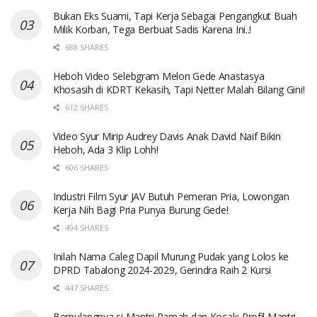
Bukan Eks Suami, Tapi Kerja Sebagai Pengangkut Buah
Milik Korban, Tega Berbuat Sadis Karena Ini..!
688 SHARES
Heboh Video Selebgram Melon Gede Anastasya
Khosasih di KDRT Kekasih, Tapi Netter Malah Bilang Gini!
612 SHARES
Video Syur Mirip Audrey Davis Anak David Naif Bikin
Heboh, Ada 3 Klip Lohh!
606 SHARES
Industri Film Syur JAV Butuh Pemeran Pria, Lowongan
Kerja Nih Bagi Pria Punya Burung Gede!
494 SHARES
Inilah Nama Caleg Dapil Murung Pudak yang Lolos ke
DPRD Tabalong 2024-2029, Gerindra Raih 2 Kursi
447 SHARES
Berpulangnya si Mantri Ramah dan Kocak: Profil Mantri