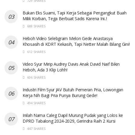
729 SHARES
Bukan Eks Suami, Tapi Kerja Sebagai Pengangkut Buah
Milik Korban, Tega Berbuat Sadis Karena Ini..!
688 SHARES
Heboh Video Selebgram Melon Gede Anastasya
Khosasih di KDRT Kekasih, Tapi Netter Malah Bilang Gini!
612 SHARES
Video Syur Mirip Audrey Davis Anak David Naif Bikin
Heboh, Ada 3 Klip Lohh!
606 SHARES
Industri Film Syur JAV Butuh Pemeran Pria, Lowongan
Kerja Nih Bagi Pria Punya Burung Gede!
494 SHARES
Inilah Nama Caleg Dapil Murung Pudak yang Lolos ke
DPRD Tabalong 2024-2029, Gerindra Raih 2 Kursi
447 SHARES