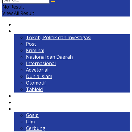
No Result
View All Result
Home
Headline
Tokoh, Politik dan Investigasi
Post
Kriminal
Nasional dan Daerah
Internasional
Advetorial
Dunia Islam
Otomotif
Tabloid
Lintas Kalimantan
Olahraga & Gaya Hidup
Hiburan
Gosip
Film
Cerbung