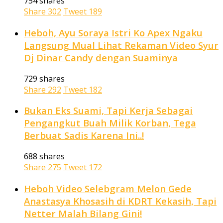
754 shares
Share
302
Tweet
189
Heboh, Ayu Soraya Istri Ko Apex Ngaku
Langsung Mual Lihat Rekaman Video Syur
Dj Dinar Candy dengan Suaminya
729 shares
Share
292
Tweet
182
Bukan Eks Suami, Tapi Kerja Sebagai
Pengangkut Buah Milik Korban, Tega
Berbuat Sadis Karena Ini..!
688 shares
Share
275
Tweet
172
Heboh Video Selebgram Melon Gede
Anastasya Khosasih di KDRT Kekasih, Tapi
Netter Malah Bilang Gini!