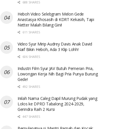
688 SHARES
Heboh Video Selebgram Melon Gede
Anastasya Khosasih di KDRT Kekasih, Tapi
Netter Malah Bilang Gini!
611 SHARES
Video Syur Mirip Audrey Davis Anak David
Naif Bikin Heboh, Ada 3 Klip Lohh!
606 SHARES
Industri Film Syur JAV Butuh Pemeran Pria,
Lowongan Kerja Nih Bagi Pria Punya Burung
Gede!
492 SHARES
Inilah Nama Caleg Dapil Murung Pudak yang
Lolos ke DPRD Tabalong 2024-2029,
Gerindra Raih 2 Kursi
447 SHARES
Berpulangnya si Mantri Ramah dan Kocak: