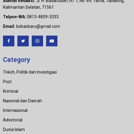
Alamat Redaksi:
Jl. H. Badaruddin, RT 1, No. 69, Tanta, Tabalong,
Kalimantan Selatan, 71561
Telpon-WA:
0813-4839-3333
Email:
bebasbaru@gmail.com
Category
Tokoh, Politik dan Investigasi
Post
Kriminal
Nasional dan Daerah
Internasional
Advetorial
Dunia Islam