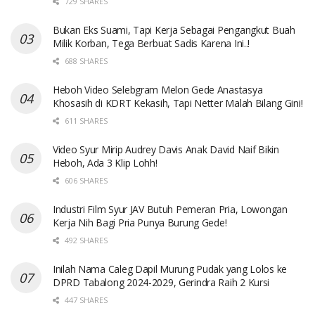
729 SHARES
Bukan Eks Suami, Tapi Kerja Sebagai Pengangkut Buah
Milik Korban, Tega Berbuat Sadis Karena Ini..!
688 SHARES
Heboh Video Selebgram Melon Gede Anastasya
Khosasih di KDRT Kekasih, Tapi Netter Malah Bilang Gini!
611 SHARES
Video Syur Mirip Audrey Davis Anak David Naif Bikin
Heboh, Ada 3 Klip Lohh!
606 SHARES
Industri Film Syur JAV Butuh Pemeran Pria, Lowongan
Kerja Nih Bagi Pria Punya Burung Gede!
492 SHARES
Inilah Nama Caleg Dapil Murung Pudak yang Lolos ke
DPRD Tabalong 2024-2029, Gerindra Raih 2 Kursi
447 SHARES