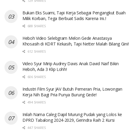
729 SHARES
Bukan Eks Suami, Tapi Kerja Sebagai Pengangkut Buah
Milik Korban, Tega Berbuat Sadis Karena Ini..!
688 SHARES
Heboh Video Selebgram Melon Gede Anastasya
Khosasih di KDRT Kekasih, Tapi Netter Malah Bilang Gini!
612 SHARES
Video Syur Mirip Audrey Davis Anak David Naif Bikin
Heboh, Ada 3 Klip Lohh!
606 SHARES
Industri Film Syur JAV Butuh Pemeran Pria, Lowongan
Kerja Nih Bagi Pria Punya Burung Gede!
494 SHARES
Inilah Nama Caleg Dapil Murung Pudak yang Lolos ke
DPRD Tabalong 2024-2029, Gerindra Raih 2 Kursi
447 SHARES