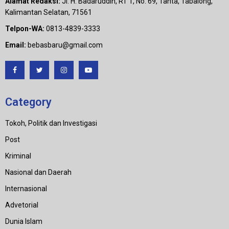
Alamat Redaksi:
Jl. H. Badaruddin, RT 1, No. 69, Tanta, Tabalong,
Kalimantan Selatan, 71561
Telpon-WA:
0813-4839-3333
Email:
bebasbaru@gmail.com
Category
Tokoh, Politik dan Investigasi
Post
Kriminal
Nasional dan Daerah
Internasional
Advetorial
Dunia Islam