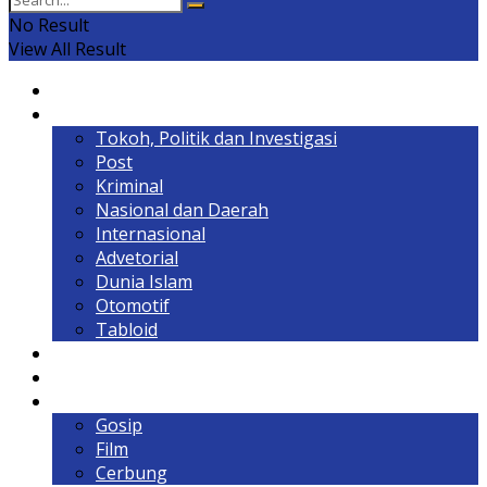
No Result
View All Result
Home
Headline
Tokoh, Politik dan Investigasi
Post
Kriminal
Nasional dan Daerah
Internasional
Advetorial
Dunia Islam
Otomotif
Tabloid
Lintas Kalimantan
Olahraga & Gaya Hidup
Hiburan
Gosip
Film
Cerbung