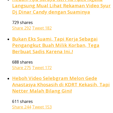
Langsung Mual Lihat Rekaman Video Syur
Dj Dinar Candy dengan Suaminya
729 shares
Share
292
Tweet
182
Bukan Eks Suami, Tapi Kerja Sebagai
Pengangkut Buah Milik Korban, Tega
Berbuat Sadis Karena Ini..!
688 shares
Share
275
Tweet
172
Heboh Video Selebgram Melon Gede
Anastasya Khosasih di KDRT Kekasih, Tapi
Netter Malah Bilang Gini!
611 shares
Share
244
Tweet
153