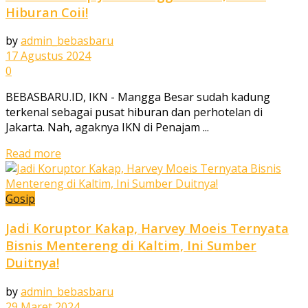
Hiburan Coii!
by
admin_bebasbaru
17 Agustus 2024
0
BEBASBARU.ID, IKN - Mangga Besar sudah kadung
terkenal sebagai pusat hiburan dan perhotelan di
Jakarta. Nah, agaknya IKN di Penajam ...
Read more
Gosip
Jadi Koruptor Kakap, Harvey Moeis Ternyata
Bisnis Mentereng di Kaltim, Ini Sumber
Duitnya!
by
admin_bebasbaru
29 Maret 2024