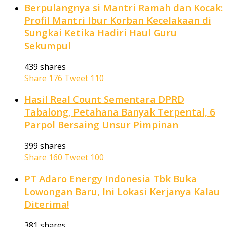
Berpulangnya si Mantri Ramah dan Kocak:
Profil Mantri Ibur Korban Kecelakaan di
Sungkai Ketika Hadiri Haul Guru
Sekumpul
439 shares
Share
176
Tweet
110
Hasil Real Count Sementara DPRD
Tabalong, Petahana Banyak Terpental, 6
Parpol Bersaing Unsur Pimpinan
399 shares
Share
160
Tweet
100
PT Adaro Energy Indonesia Tbk Buka
Lowongan Baru, Ini Lokasi Kerjanya Kalau
Diterima!
381 shares