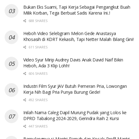
Bukan Eks Suami, Tapi Kerja Sebagai Pengangkut Buah
Milik Korban, Tega Berbuat Sadis Karena Ini..!
688 SHARES
Heboh Video Selebgram Melon Gede Anastasya
Khosasih di KDRT Kekasih, Tapi Netter Malah Bilang Gini!
611 SHARES
Video Syur Mirip Audrey Davis Anak David Naif Bikin
Heboh, Ada 3 Klip Lohh!
606 SHARES
Industri Film Syur JAV Butuh Pemeran Pria, Lowongan
Kerja Nih Bagi Pria Punya Burung Gede!
492 SHARES
Inilah Nama Caleg Dapil Murung Pudak yang Lolos ke
DPRD Tabalong 2024-2029, Gerindra Raih 2 Kursi
447 SHARES
Berpulangnya si Mantri Ramah dan Kocak: Profil Mantri