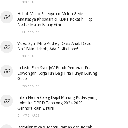
688 SHARES
Heboh Video Selebgram Melon Gede
Anastasya Khosasih di KDRT Kekasih, Tapi
Netter Malah Bilang Gini!
611 SHARES
Video Syur Mirip Audrey Davis Anak David
Naif Bikin Heboh, Ada 3 Klip Lohh!
606 SHARES
Industri Film Syur JAV Butuh Pemeran Pria,
Lowongan Kerja Nih Bagi Pria Punya Burung
Gede!
493 SHARES
Inilah Nama Caleg Dapil Murung Pudak yang
Lolos ke DPRD Tabalong 2024-2029,
Gerindra Raih 2 Kursi
447 SHARES
Berpulangnya si Mantri Ramah dan Kocak: