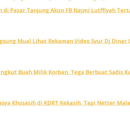
di Pasar Tanjung Akun FB Najmi Lutffiyah Ter
ngsung Mual Lihat Rekaman Video Syur Dj Dina
ngkut Buah Milik Korban, Tega Berbuat Sadis Kar
ya Khosasih di KDRT Kekasih, Tapi Netter Malah