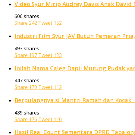
Video Syur Mirip Audrey Davis Anak David N
606 shares
Share
242
Tweet
152
Industri Film Syur JAV Butuh Pemeran Pria
493 shares
Share
197
Tweet
123
Inilah Nama Caleg Dapil Murung Pudak yan
447 shares
Share
179
Tweet
112
Berpulangnya si Mantri Ramah dan Kocak: P
439 shares
Share
176
Tweet
110
Hasil Real Count Sementara DPRD Tabalong