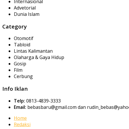
Internasional
Advetorial
Dunia Islam
Category
Otomotif
Tabloid
Lintas Kalimantan
Olaharga & Gaya Hidup
Gosip
Film
Cerbung
Info Iklan
Telp:
0813-4839-3333
Email:
bebasbaru@gmail.com dan rudin_bebas@yahoo
Home
Redaksi