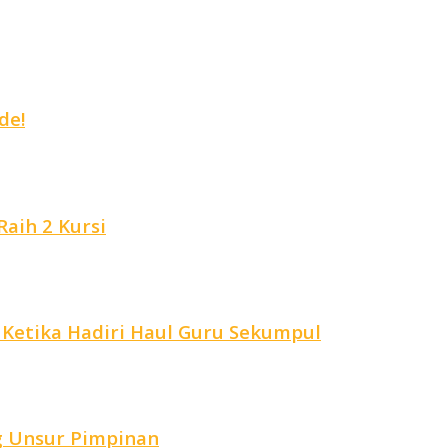
de!
aih 2 Kursi
 Ketika Hadiri Haul Guru Sekumpul
g Unsur Pimpinan