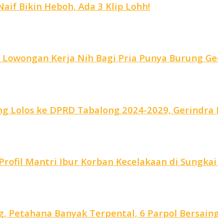
aif Bikin Heboh, Ada 3 Klip Lohh!
, Lowongan Kerja Nih Bagi Pria Punya Burung Ge
g Lolos ke DPRD Tabalong 2024-2029, Gerindra R
rofil Mantri Ibur Korban Kecelakaan di Sungkai
, Petahana Banyak Terpental, 6 Parpol Bersain