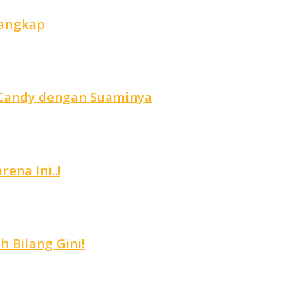
tangkap
r Candy dengan Suaminya
ena Ini..!
 Bilang Gini!