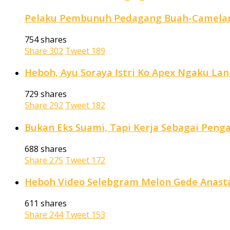
Pelaku Pembunuh Pedagang Buah-Camelan 
754 shares
Share
302
Tweet
189
Heboh, Ayu Soraya Istri Ko Apex Ngaku La
729 shares
Share
292
Tweet
182
Bukan Eks Suami, Tapi Kerja Sebagai Penga
688 shares
Share
275
Tweet
172
Heboh Video Selebgram Melon Gede Anastas
611 shares
Share
244
Tweet
153