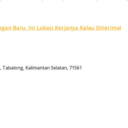
an Baru, Ini Lokasi Kerjanya Kalau Diterima!
ta, Tabalong, Kalimantan Selatan, 71561