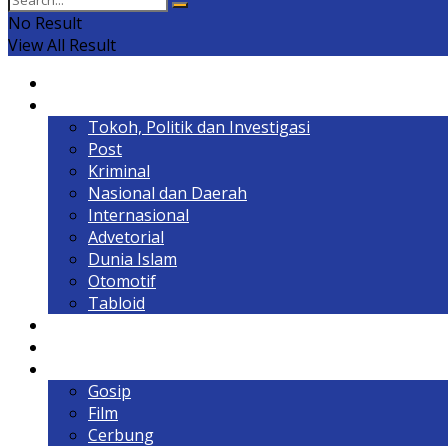
No Result
View All Result
Home
Headline
Tokoh, Politik dan Investigasi
Post
Kriminal
Nasional dan Daerah
Internasional
Advetorial
Dunia Islam
Otomotif
Tabloid
Lintas Kalimantan
Olahraga & Gaya Hidup
Hiburan
Gosip
Film
Cerbung