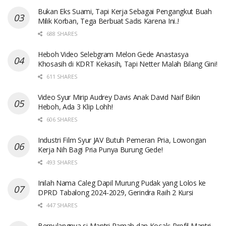
Bukan Eks Suami, Tapi Kerja Sebagai Pengangkut Buah
Milik Korban, Tega Berbuat Sadis Karena Ini..!
688 SHARES
Heboh Video Selebgram Melon Gede Anastasya
Khosasih di KDRT Kekasih, Tapi Netter Malah Bilang Gini!
611 SHARES
Video Syur Mirip Audrey Davis Anak David Naif Bikin
Heboh, Ada 3 Klip Lohh!
606 SHARES
Industri Film Syur JAV Butuh Pemeran Pria, Lowongan
Kerja Nih Bagi Pria Punya Burung Gede!
493 SHARES
Inilah Nama Caleg Dapil Murung Pudak yang Lolos ke
DPRD Tabalong 2024-2029, Gerindra Raih 2 Kursi
447 SHARES
Berpulangnya si Mantri Ramah dan Kocak: Profil Mantri