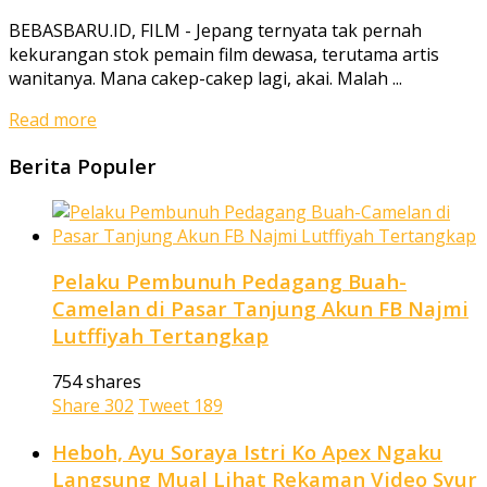
BEBASBARU.ID, FILM - Jepang ternyata tak pernah
kekurangan stok pemain film dewasa, terutama artis
wanitanya. Mana cakep-cakep lagi, akai. Malah ...
Read more
Berita Populer
Pelaku Pembunuh Pedagang Buah-
Camelan di Pasar Tanjung Akun FB Najmi
Lutffiyah Tertangkap
754 shares
Share
302
Tweet
189
Heboh, Ayu Soraya Istri Ko Apex Ngaku
Langsung Mual Lihat Rekaman Video Syur