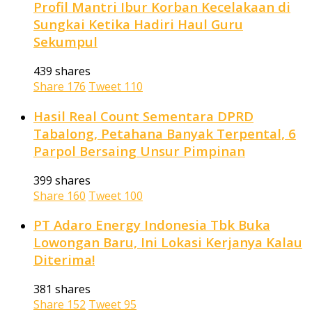
Profil Mantri Ibur Korban Kecelakaan di
Sungkai Ketika Hadiri Haul Guru
Sekumpul
439 shares
Share
176
Tweet
110
Hasil Real Count Sementara DPRD
Tabalong, Petahana Banyak Terpental, 6
Parpol Bersaing Unsur Pimpinan
399 shares
Share
160
Tweet
100
PT Adaro Energy Indonesia Tbk Buka
Lowongan Baru, Ini Lokasi Kerjanya Kalau
Diterima!
381 shares
Share
152
Tweet
95