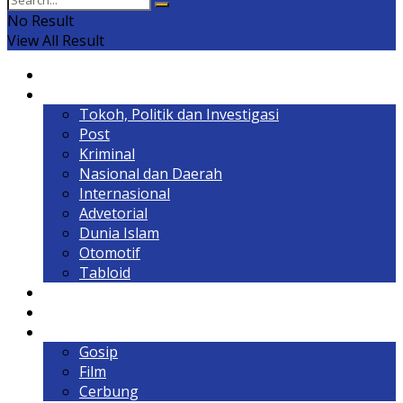
No Result
View All Result
Home
Headline
Tokoh, Politik dan Investigasi
Post
Kriminal
Nasional dan Daerah
Internasional
Advetorial
Dunia Islam
Otomotif
Tabloid
Lintas Kalimantan
Olahraga & Gaya Hidup
Hiburan
Gosip
Film
Cerbung