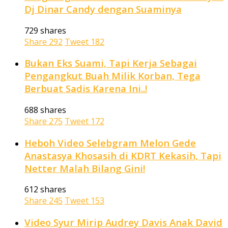
Dj Dinar Candy dengan Suaminya
729 shares
Share
292
Tweet
182
Bukan Eks Suami, Tapi Kerja Sebagai
Pengangkut Buah Milik Korban, Tega
Berbuat Sadis Karena Ini..!
688 shares
Share
275
Tweet
172
Heboh Video Selebgram Melon Gede
Anastasya Khosasih di KDRT Kekasih, Tapi
Netter Malah Bilang Gini!
612 shares
Share
245
Tweet
153
Video Syur Mirip Audrey Davis Anak David