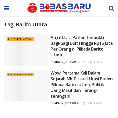
Tag:
Barito Utara
Anjrittt….! Paslon Terbukti
LINTAS KALIMANTAN
Bagi-bagi Duit Hingga Rp16 Juta
Per Orang di Pilkada Barito
Utara
BY
ADMIN_BEBASBARU
14 MEI 2025
Wow! Pertama Kali Dalam
LINTAS KALIMANTAN
Sejarah MK Diskualifikasi Paslon
Pilkada Barito Utara, Politik
Uang Masif dan Terang-
terangan!
BY
ADMIN_BEBASBARU
14 MEI 2025