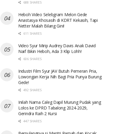
688 SHARES
Heboh Video Selebgram Melon Gede
Anastasya Khosasih di KDRT Kekasih, Tapi
Netter Malah Bilang Gini!
611 SHARES
Video Syur Mirip Audrey Davis Anak David
Naif Bikin Heboh, Ada 3 Klip Lohh!
606 SHARES
Industri Film Syur JAV Butuh Pemeran Pria,
Lowongan Kerja Nih Bagi Pria Punya Burung
Gede!
492 SHARES
Inilah Nama Caleg Dapil Murung Pudak yang
Lolos ke DPRD Tabalong 2024-2029,
Gerindra Raih 2 Kursi
447 SHARES
Berpulangnya si Mantri Ramah dan Kocak: