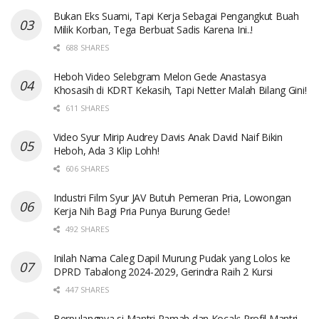
Bukan Eks Suami, Tapi Kerja Sebagai Pengangkut Buah
Milik Korban, Tega Berbuat Sadis Karena Ini..!
688 SHARES
Heboh Video Selebgram Melon Gede Anastasya
Khosasih di KDRT Kekasih, Tapi Netter Malah Bilang Gini!
611 SHARES
Video Syur Mirip Audrey Davis Anak David Naif Bikin
Heboh, Ada 3 Klip Lohh!
606 SHARES
Industri Film Syur JAV Butuh Pemeran Pria, Lowongan
Kerja Nih Bagi Pria Punya Burung Gede!
492 SHARES
Inilah Nama Caleg Dapil Murung Pudak yang Lolos ke
DPRD Tabalong 2024-2029, Gerindra Raih 2 Kursi
447 SHARES
Berpulangnya si Mantri Ramah dan Kocak: Profil Mantri