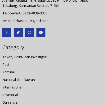
Alamat Redaksi:
Jl. H. Badaruddin, RT 1, No. 69, Tanta,
Tabalong, Kalimantan Selatan, 71561
Telpon-WA:
0813-4839-3333
Email:
bebasbaru@gmail.com
Category
Tokoh, Politik dan Investigasi
Post
Kriminal
Nasional dan Daerah
Internasional
Advetorial
Dunia Islam