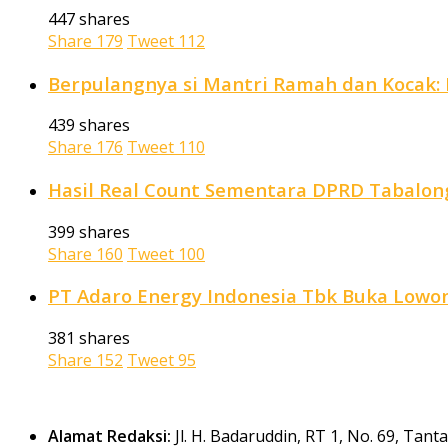
447 shares
Share
179
Tweet
112
Berpulangnya si Mantri Ramah dan Kocak: P
439 shares
Share
176
Tweet
110
Hasil Real Count Sementara DPRD Tabalong
399 shares
Share
160
Tweet
100
PT Adaro Energy Indonesia Tbk Buka Lowong
381 shares
Share
152
Tweet
95
Alamat Redaksi:
Jl. H. Badaruddin, RT 1, No. 69, Tan