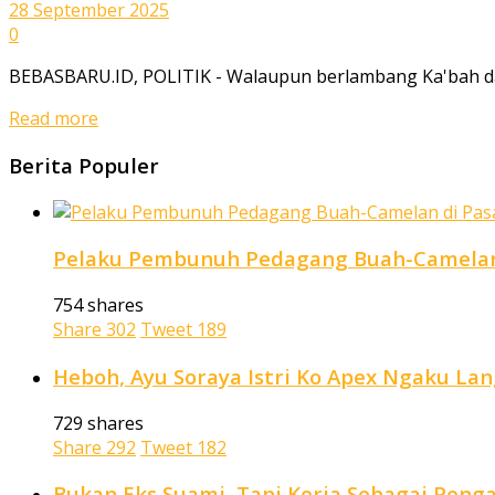
28 September 2025
0
BEBASBARU.ID, POLITIK - Walaupun berlambang Ka'bah dan
Read more
Berita Populer
Pelaku Pembunuh Pedagang Buah-Camelan 
754 shares
Share
302
Tweet
189
Heboh, Ayu Soraya Istri Ko Apex Ngaku La
729 shares
Share
292
Tweet
182
Bukan Eks Suami, Tapi Kerja Sebagai Penga