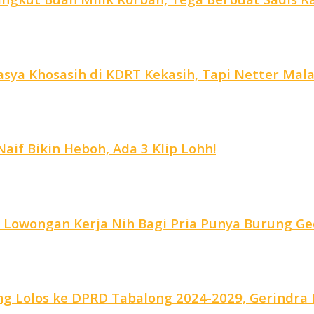
ya Khosasih di KDRT Kekasih, Tapi Netter Malah
aif Bikin Heboh, Ada 3 Klip Lohh!
, Lowongan Kerja Nih Bagi Pria Punya Burung Ge
g Lolos ke DPRD Tabalong 2024-2029, Gerindra R