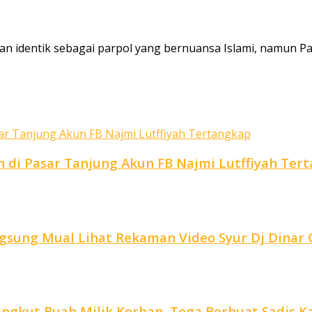
 identik sebagai parpol yang bernuansa Islami, namun Par
di Pasar Tanjung Akun FB Najmi Lutffiyah Ter
ngsung Mual Lihat Rekaman Video Syur Dj Dina
ngkut Buah Milik Korban, Tega Berbuat Sadis Kar