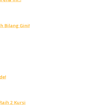
 Bilang Gini!
de!
aih 2 Kursi