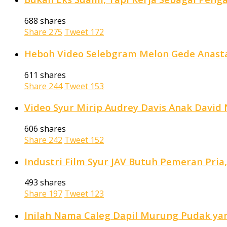
688 shares
Share
275
Tweet
172
Heboh Video Selebgram Melon Gede Anastas
611 shares
Share
244
Tweet
153
Video Syur Mirip Audrey Davis Anak David N
606 shares
Share
242
Tweet
152
Industri Film Syur JAV Butuh Pemeran Pria
493 shares
Share
197
Tweet
123
Inilah Nama Caleg Dapil Murung Pudak yan