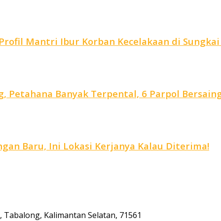
rofil Mantri Ibur Korban Kecelakaan di Sungkai
, Petahana Banyak Terpental, 6 Parpol Bersain
an Baru, Ini Lokasi Kerjanya Kalau Diterima!
ta, Tabalong, Kalimantan Selatan, 71561