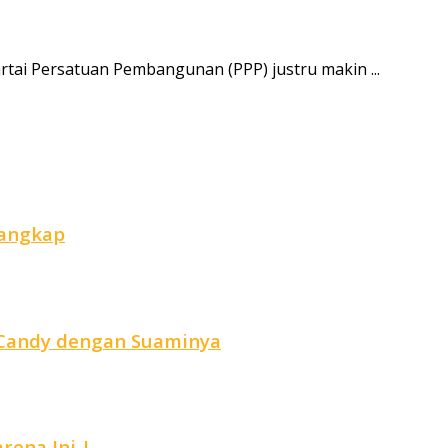
tai Persatuan Pembangunan (PPP) justru makin ...
tangkap
r Candy dengan Suaminya
ena Ini..!