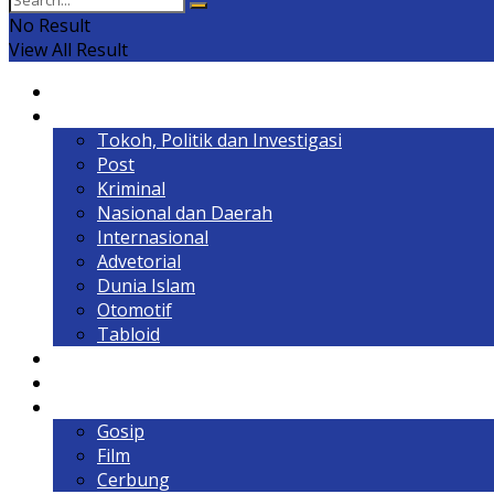
No Result
View All Result
Home
Headline
Tokoh, Politik dan Investigasi
Post
Kriminal
Nasional dan Daerah
Internasional
Advetorial
Dunia Islam
Otomotif
Tabloid
Lintas Kalimantan
Olahraga & Gaya Hidup
Hiburan
Gosip
Film
Cerbung