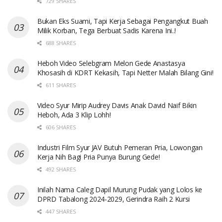
729 SHARES
Bukan Eks Suami, Tapi Kerja Sebagai Pengangkut Buah
Milik Korban, Tega Berbuat Sadis Karena Ini..!
688 SHARES
Heboh Video Selebgram Melon Gede Anastasya
Khosasih di KDRT Kekasih, Tapi Netter Malah Bilang Gini!
611 SHARES
Video Syur Mirip Audrey Davis Anak David Naif Bikin
Heboh, Ada 3 Klip Lohh!
606 SHARES
Industri Film Syur JAV Butuh Pemeran Pria, Lowongan
Kerja Nih Bagi Pria Punya Burung Gede!
492 SHARES
Inilah Nama Caleg Dapil Murung Pudak yang Lolos ke
DPRD Tabalong 2024-2029, Gerindra Raih 2 Kursi
447 SHARES