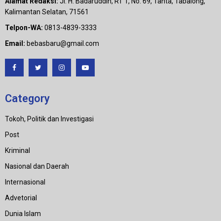
Alamat Redaksi:
Jl. H. Badaruddin, RT 1, No. 69, Tanta, Tabalong,
Kalimantan Selatan, 71561
Telpon-WA:
0813-4839-3333
Email:
bebasbaru@gmail.com
Category
Tokoh, Politik dan Investigasi
Post
Kriminal
Nasional dan Daerah
Internasional
Advetorial
Dunia Islam