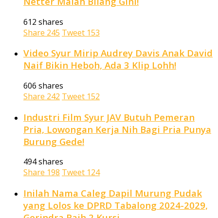
Netter Malah Bilang Gini!
612 shares
Share
245
Tweet
153
Video Syur Mirip Audrey Davis Anak David
Naif Bikin Heboh, Ada 3 Klip Lohh!
606 shares
Share
242
Tweet
152
Industri Film Syur JAV Butuh Pemeran
Pria, Lowongan Kerja Nih Bagi Pria Punya
Burung Gede!
494 shares
Share
198
Tweet
124
Inilah Nama Caleg Dapil Murung Pudak
yang Lolos ke DPRD Tabalong 2024-2029,
Gerindra Raih 2 Kursi