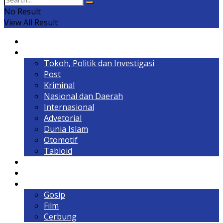
No Result
View All Result
Home
Headline
Tokoh, Politik dan Investigasi
Post
Kriminal
Nasional dan Daerah
Internasional
Advetorial
Dunia Islam
Otomotif
Tabloid
Lintas Kalimantan
Olahraga & Gaya Hidup
Hiburan
Gosip
Film
Cerbung