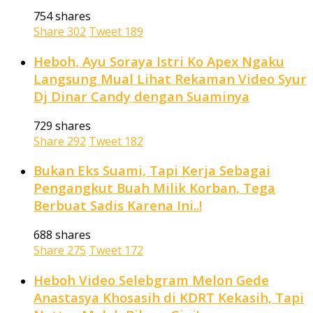
754 shares
Share
302
Tweet
189
Heboh, Ayu Soraya Istri Ko Apex Ngaku
Langsung Mual Lihat Rekaman Video Syur
Dj Dinar Candy dengan Suaminya
729 shares
Share
292
Tweet
182
Bukan Eks Suami, Tapi Kerja Sebagai
Pengangkut Buah Milik Korban, Tega
Berbuat Sadis Karena Ini..!
688 shares
Share
275
Tweet
172
Heboh Video Selebgram Melon Gede
Anastasya Khosasih di KDRT Kekasih, Tapi