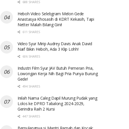
688 SHARES
Heboh Video Selebgram Melon Gede
Anastasya Khosasih di KDRT Kekasih, Tapi
Netter Malah Bilang Gini!
611 SHARES
Video Syur Mirip Audrey Davis Anak David
Naif Bikin Heboh, Ada 3 Klip Lohh!
606 SHARES
Industri Film Syur JAV Butuh Pemeran Pria,
Lowongan Kerja Nih Bagi Pria Punya Burung
Gede!
494 SHARES
Inilah Nama Caleg Dapil Murung Pudak yang
Lolos ke DPRD Tabalong 2024-2029,
Gerindra Raih 2 Kursi
447 SHARES
Berpulangnya si Mantri Ramah dan Kocak: