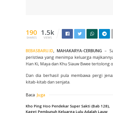
190
1.5k
SHARES
VIEWS
BEBASBARU.ID
, MAHAKARYA-CERBUNG
– Sa
peristiwa yang menimpa keluarga majikannya
Han Ki, Maya dan Khu Siauw Bwee tertolong o
Dan dia berhasil pula membawa pergi jen
kitab­-kitab dan senjata.
Baca
Juga
Kho Ping Hoo Pendekar Super Sakti (Bab 128),
Kaget Pembunuh Keluarga Lulu Adalah Lauw