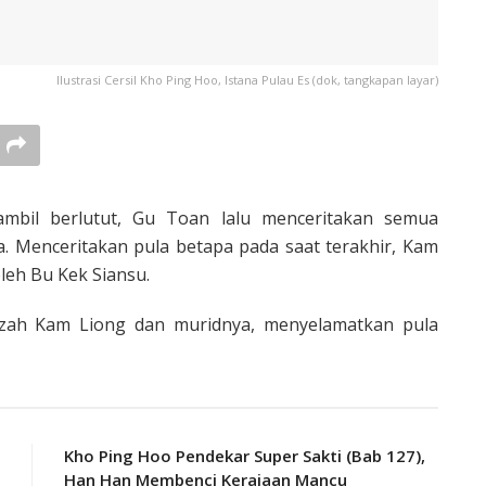
Ilustrasi Cersil Kho Ping Hoo, Istana Pulau Es (dok, tangkapan layar)
mbil berlutut, Gu Toan lalu men­ceritakan semua
. Menceritakan pula betapa pada saat terakhir, Kam
leh Bu Kek Siansu.
azah Kam Liong dan muridnya, menyelamatkan pula
Kho Ping Hoo Pendekar Super Sakti (Bab 127),
Han Han Membenci Kerajaan Mancu