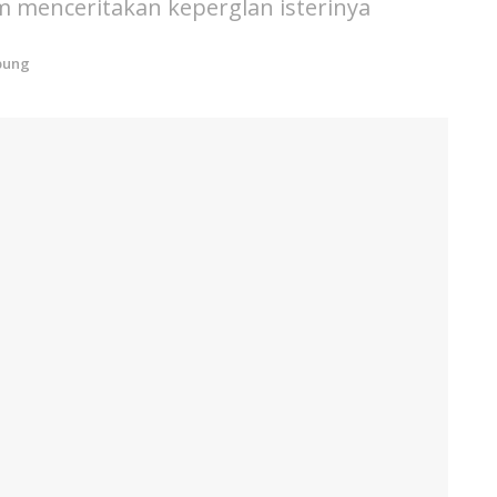
 menceritakan keperglan isterinya
bung