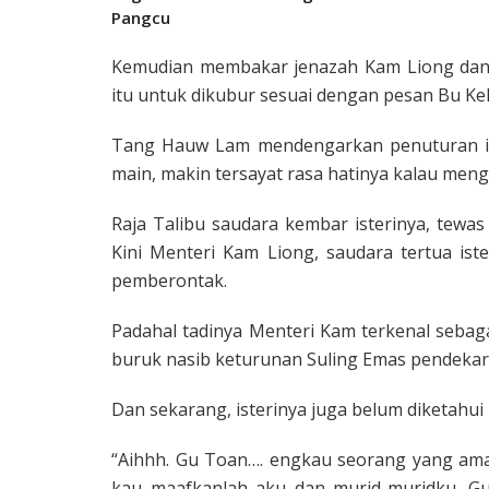
Pangcu
Kemudian membakar jenazah Kam Liong dan
itu untuk dikubur sesuai dengan pesan Bu Ke
Tang Hauw Lam mendengar­kan penuturan it
main, makin tersayat rasa hatinya kalau meng
Raja Talibu saudara kembar isterinya, tewas 
Kini Menteri Kam Liong, saudara tertua ist
pemberontak.
Padahal tadinya Menteri Kam terkenal sebag
buruk nasib keturunan Suling Emas pendekar
Dan sekarang, isterinya juga belum diketahui 
“Aihhh. Gu Toan…. engkau seorang yang ama
kau maafkanlah aku dan murid-muridku. Gu