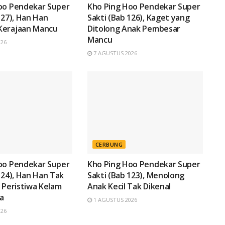
oo Pendekar Super
Kho Ping Hoo Pendekar Super
127), Han Han
Sakti (Bab 126), Kaget yang
Kerajaan Mancu
Ditolong Anak Pembesar
Mancu
026
7 AGUSTUS 2026
CERBUNG
oo Pendekar Super
Kho Ping Hoo Pendekar Super
124), Han Han Tak
Sakti (Bab 123), Menolong
 Peristiwa Kelam
Anak Kecil Tak Dikenal
a
1 AGUSTUS 2026
026