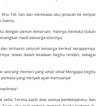
 Khu Tek San dan membawa abu jenazah ke tempat
k Siansu.
u dengan penuh keharu­an. Hatinya berduka bukan
enang­kan nasib keluarga isterinya.
dan ter­basmi seluruh keluarga berikut kerajaan­nya.
erinya, tewas dalam keadaan begitu rendah, sebagai
ai seorang menteri yang amat setia! Mengapa begitu
 perkasa yang menjadi ayah mertuanya!
nasibnya !
t setia. Terima kasih atas se­mua pembelaanmu, dan
 Toan, aku pun sedang menanti berita tentang is­