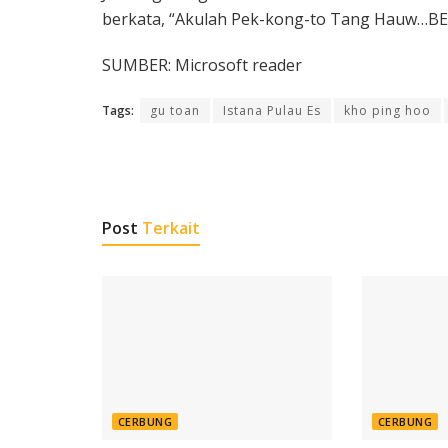
berkata, “Akulah Pek-kong-to Tang Hauw
SUMBER: Microsoft reader
Tags:
gu toan
Istana Pulau Es
kho ping hoo
Post
Terkait
CERBUNG
CERBUNG